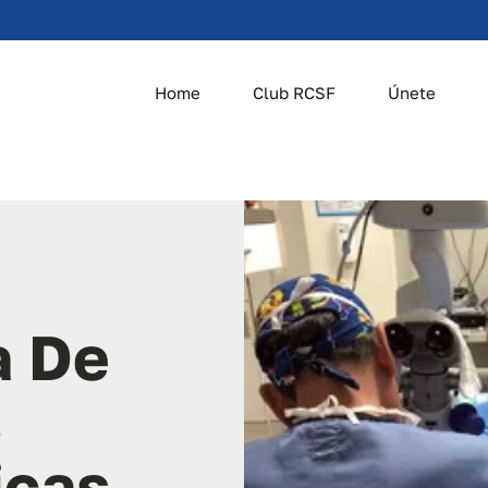
Home
Club RCSF
Únete
a De
s
icas