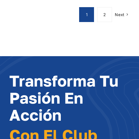
1
2
Next
Transforma Tu
Pasión En
Acción
Con El Club